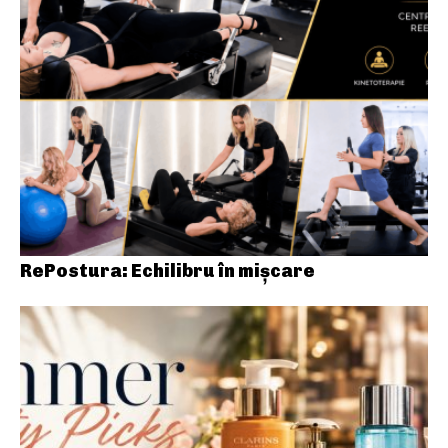
RePostura: Echilibru în mișcare