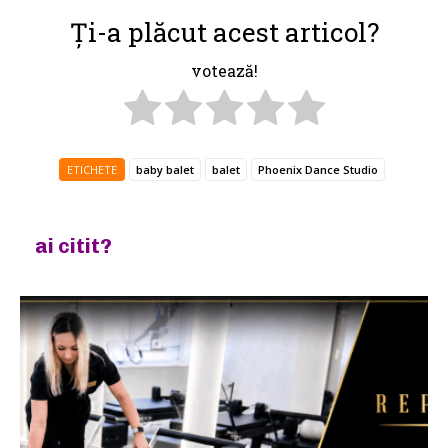
Ți-a plăcut acest articol?
votează!
ETICHETE
baby balet
balet
Phoenix Dance Studio
ai citit?