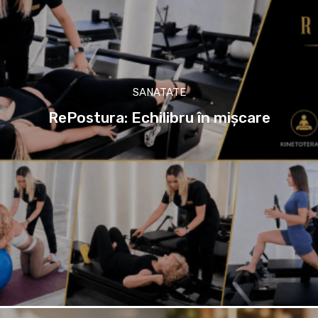
SANATATE
RePostura: Echilibru în mișcare