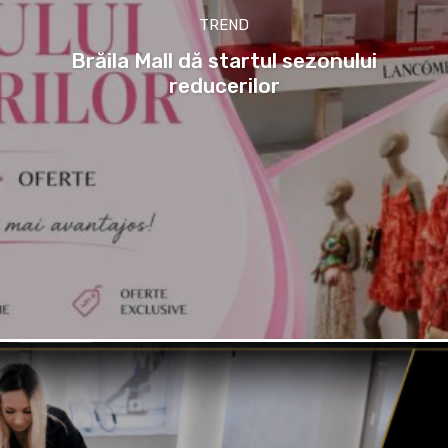
TREND
Brăila Mall dă startul sezonului
reducerilor