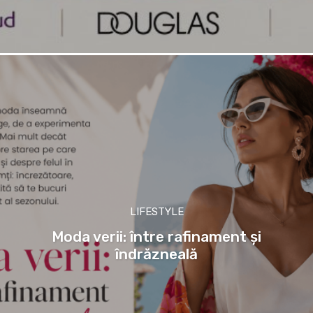
LIFESTYLE
Moda verii: între rafinament și
îndrăzneală