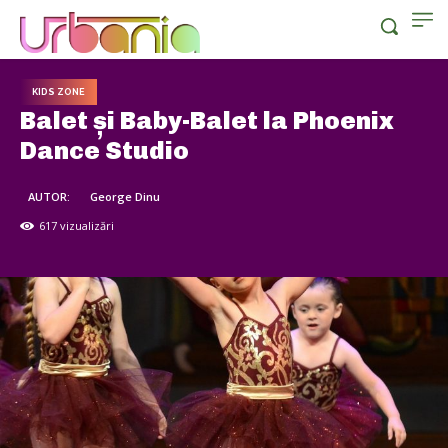
KIDS ZONE
Balet și Baby-Balet la Phoenix
Dance Studio
AUTOR:
George Dinu
617
vizualizări