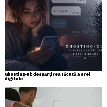
Ghosting-ul: despărțirea tăcută a erei
digitale