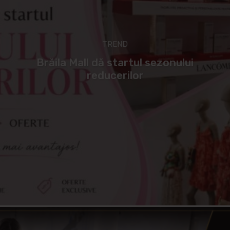
TREND
Brăila Mall dă startul sezonului
reducerilor