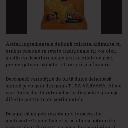
Astfel, ingredientele de bună calitate, drămuite cu
grijă și pasiune în rețete tradiționale îți vor oferi
gustări și deserturi ideale pentru zilele de post,
premergătoare sărbătorii Luminii și a Învierii.
Descoperă varietățile de turtă dulce delicioasă
simplă și cu gem din gama TUȘA VARVARA. Alege
cantitatea dorită întrucât ai la dispoziție gramaje
diferite pentru toate sortimentele.
Desigur că nu poți rezista nici fursecurilor
apetisante Grande Dolceria, cu atâtea opțiuni din
care să alegi: fursecuri cu jeleu, fursecuri ying și