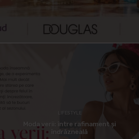
LIFESTYLE
Moda verii: între rafinament și
îndrăzneală