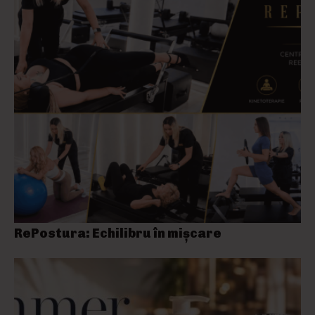
RePostura: Echilibru în mișcare