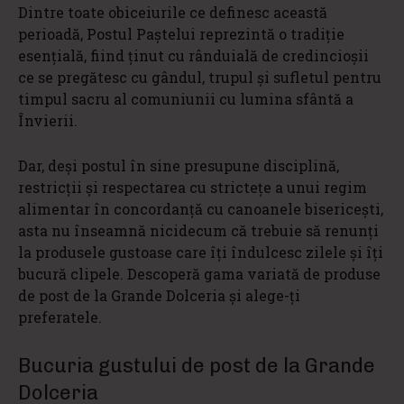
Dintre toate obiceiurile ce definesc această
perioadă, Postul Paștelui reprezintă o tradiție
esențială, fiind ținut cu rânduială de credincioșii
ce se pregătesc cu gândul, trupul și sufletul pentru
timpul sacru al comuniunii cu lumina sfântă a
Învierii.
Dar, deși postul în sine presupune disciplină,
restricții și respectarea cu strictețe a unui regim
alimentar în concordanță cu canoanele bisericești,
asta nu înseamnă nicidecum că trebuie să renunți
la produsele gustoase care îți îndulcesc zilele și îți
bucură clipele. Descoperă gama variată de produse
de post de la Grande Dolceria și alege-ți
preferatele.
Bucuria gustului de post de la Grande
Dolceria