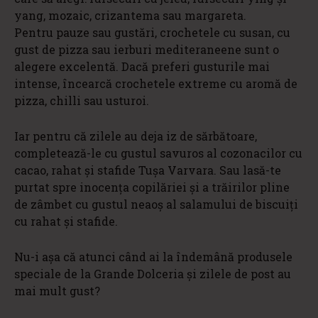
yang, mozaic, crizantema sau margareta.
Pentru pauze sau gustări, crochetele cu susan, cu
gust de pizza sau ierburi mediteraneene sunt o
alegere excelentă. Dacă preferi gusturile mai
intense, încearcă crochetele extreme cu aromă de
pizza, chilli sau usturoi.
Iar pentru că zilele au deja iz de sărbătoare,
completează-le cu gustul savuros al cozonacilor cu
cacao, rahat și stafide Tușa Varvara. Sau lasă-te
purtat spre inocența copilăriei și a trăirilor pline
de zâmbet cu gustul neaoș al salamului de biscuiți
cu rahat și stafide.
Nu-i așa că atunci când ai la îndemână produsele
speciale de la Grande Dolceria și zilele de post au
mai mult gust?