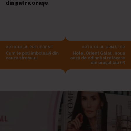
din patru orașe
ARTICOLUL PRECEDENT
ARTICOLUL URMĂTOR
Cum te poți îmbolnăvi din
Hotel Orient Galați, noua
cauza stresului
oază de odihnă şi relaxare
din orașul tău (P)