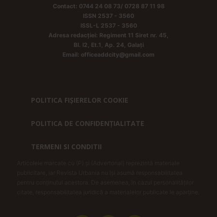
Contact: 0744 24 08 73/ 0728 87 11 98
ISSN 2537 - 3560
ISSL-L 2537 - 3560
Adresa redacției: Regiment 11 Siret nr. 45,
Bl. I2, Et.1, Ap. 24, Galați
Email: officeaddcity@gmail.com
POLITICA FIȘIERELOR COOKIE
POLITICA DE CONFIDENȚIALITATE
TERMENI SI CONDITII
Articolele marcate cu (P) și (Advertorial) reprezintă materiale
publicitare, iar Revista Urbania nu își asumă responsabilitatea
pentru conținutul acestora. De asemenea, în cazul personalităților
citate, responsabilitatea juridică a materialelor publicate le aparține.