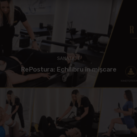
SANATATE
RePostura: Echilibru în mișcare