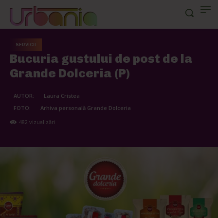
SERVICII
Bucuria gustului de post de la
Grande Dolceria (P)
AUTOR:
Laura Cristea
FOTO:
Arhiva personală Grande Dolceria
482
vizualizări