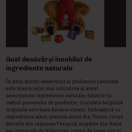
Gust desăvârși înnobilat de
ingrediente naturale
În plus, gustul desăvârșit al pralinelor Leonidas
este marca celor mai calitative și atent
selecționate ingrediente naturale, folosite în
cadrul procesului de producție. Ciocolata belgiană
originală este baza fiecărei creații. Îmbogățită cu
ingrediente alese, precum alune din Turcia, cireșe
Morello din regiunea Périgord, migdale din Italia
sau portocale de Valencias, cremă de lapte, unt și