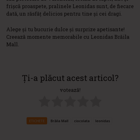
frișcă proaspete, pralinele Leonidas sunt, de fiecare
dată, un răsfăț delicios pentru tine și cei dragi.
Alege și tu bucurie dulce și surprize apetisante!
Creează momente memorabile cu Leonidas Brăila
Mall.
Ți-a plăcut acest articol?
votează!
ETICHETE
Brăila Mall
ciocolata
leonidas