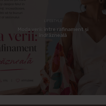
LIFESTYLE
Moda verii: între rafinament și
îndrăzneală