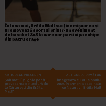
În luna mai, Brăila Mall susține mişcarea și
promovează sportul printr-un eveniment
de baschet 3×3 la care vor participa echipe
din patru orașe
ARTICOLUL PRECEDENT
ARTICOLUL URMĂTOR
Șah mat! Ești gata pentru
Integrează culorile anului
provocarea de lectură de
2021 în armonia casei tale
la Cărturești din Brăila
cu Naturlich Brăila Mall
Mall?