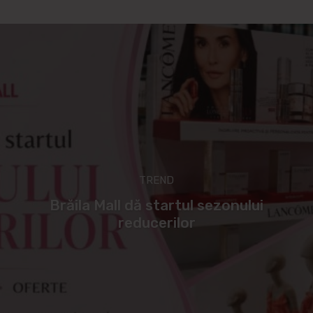
TREND
Brăila Mall dă startul sezonului
reducerilor