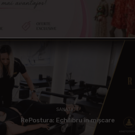
SANATATE
RePostura: Echilibru în mișcare