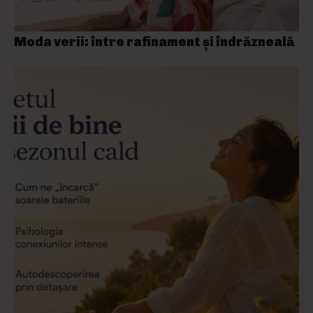
Moda verii: între rafinament și îndrăzneală