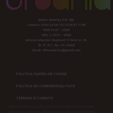
Editor: AddCity O.R. SRL
Contact: 0744 24 08 73/ 0728 87 11 98
ISSN 2537 - 3560
ISSL-L 2537 - 3560
Adresa redacției: Regiment 11 Siret nr. 45,
Bl. I2, Et.1, Ap. 24, Galați
Email: officeaddcity@gmail.com
POLITICA FIȘIERELOR COOKIE
POLITICA DE CONFIDENȚIALITATE
TERMENI SI CONDITII
Articolele marcate cu (P) și (Advertorial) reprezintă materiale
publicitare, iar Revista Urbania nu își asumă responsabilitatea