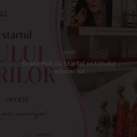
TREND
Brăila Mall dă startul sezonului
reducerilor