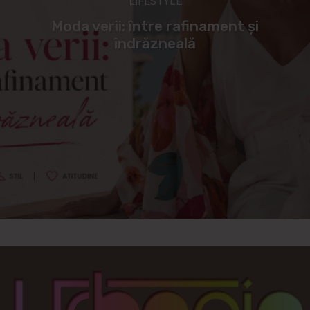
LIFESTYLE
Moda verii: între rafinament și
îndrăzneală