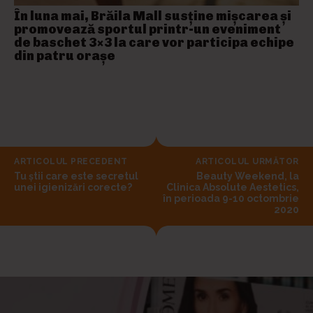
În luna mai, Brăila Mall susține mişcarea și
promovează sportul printr-un eveniment
de baschet 3×3 la care vor participa echipe
din patru orașe
ARTICOLUL PRECEDENT
ARTICOLUL URMĂTOR
Tu știi care este secretul
Beauty Weekend, la
unei igienizări corecte?
Clinica Absolute Aestetics,
în perioada 9-10 octombrie
2020