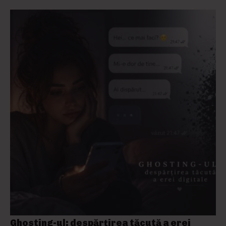
Ghosting-ul: despărțirea tăcută a erei