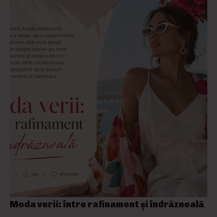
Moda verii: între rafinament și îndrăzneală