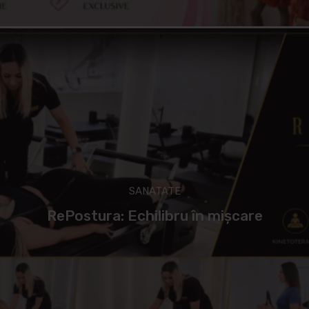
SANATATE
RePostura: Echilibru în mișcare