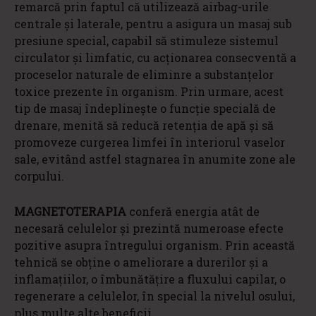
remarcă prin faptul că utilizează airbag-urile
centrale și laterale, pentru a asigura un masaj sub
presiune special, capabil să stimuleze sistemul
circulator și limfatic, cu acționarea consecventă a
proceselor naturale de eliminre a substanțelor
toxice prezente în organism. Prin urmare, acest
tip de masaj îndeplinește o funcție specială de
drenare, menită să reducă retenția de apă și să
promoveze curgerea limfei în interiorul vaselor
sale, evitând astfel stagnarea în anumite zone ale
corpului.
MAGNETOTERAPIA
conferă energia atât de
necesară celulelor și prezintă numeroase efecte
pozitive asupra întregului organism. Prin această
tehnică se obține o ameliorare a durerilor și a
inflamațiilor, o îmbunătățire a fluxului capilar, o
regenerare a celulelor, în special la nivelul osului,
plus multe alte beneficii.