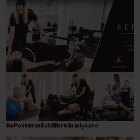
RePostura: Echilibru în mișcare