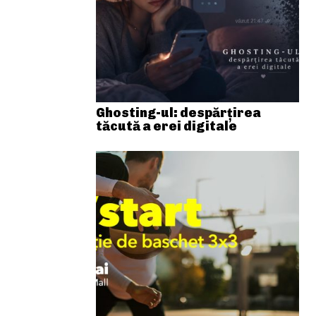
Ghosting-ul: despărțirea
tăcută a erei digitale