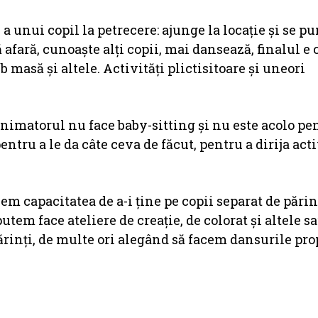
 unui copil la petrecere: ajunge la locație și se p
să afară, cunoaște alți copii, mai dansează, finalul e 
 masă și altele. Activități plictisitoare și uneori
Animatorul nu face baby-sitting și nu este acolo pe
pentru a le da câte ceva de făcut, pentru a dirija acti
em capacitatea de a-i ține pe copii separat de părin
putem face ateliere de creație, de colorat și altele 
rinți, de multe ori alegând să facem dansurile pro
.