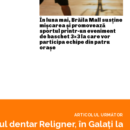
În luna mai, Brăila Mall susține
mişcarea și promovează
sportul printr-un eveniment
de baschet 3×3 la care vor
participa echipe din patru
orașe
ARTICOLUL URMĂTOR
l dentar Religner, în Galați la