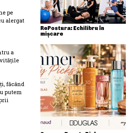
une pe
cu alergat
RePostura: Echilibru în
mișcare
ntru a
vitățile
ți, făcând
sau putem
prii