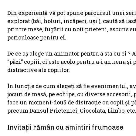
Din experiență vă pot spune parcursul unei seri a
explorat (băi, holuri, încăperi, uși ), caută să ia
printre mese, fugărit cu noii prieteni, ascuns sub
periculoase pentru ei.
De ce aș alege un animator pentru a sta cu ei ? 
“păzi” copiii, ci este acolo pentru a-i antrena și 
distractive ale copiilor.
În funcție de cum alegeți să fie evenimentul, av
jocuri de masă, pe echipe, cu diverse accesorii, 
face un moment-două de distracție cu copii și pă
precum Dansul Prieteniei, Ciocolata, Limbo, etc
Invitații rămân cu amintiri frumoase