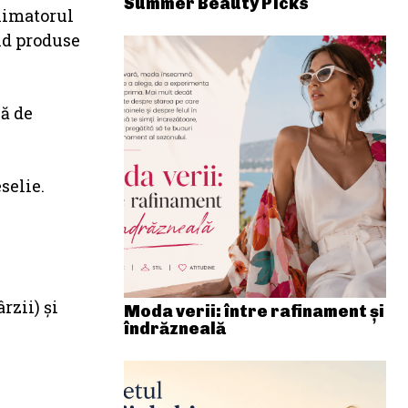
Summer Beauty Picks
Animatorul
ind produse
că de
selie.
rzii) și
Moda verii: între rafinament și
îndrăzneală