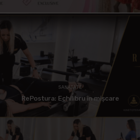
SANATATE
RePostura: Echilibru în mișcare