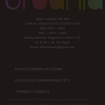
Editor: AddCity O.R. SRL
Contact: 0744 24 08 73/ 0728 87 11 98
ISSN 2537 - 3560
ISSL-L 2537 - 3560
Adresa redacției: Regiment 11 Siret nr. 45,
Bl. I2, Et.1, Ap. 24, Galați
Email: officeaddcity@gmail.com
POLITICA FIȘIERELOR COOKIE
POLITICA DE CONFIDENȚIALITATE
TERMENI SI CONDITII
Articolele marcate cu (P) și (Advertorial) reprezintă materiale
publicitare, iar Revista Urbania nu își asumă responsabilitatea