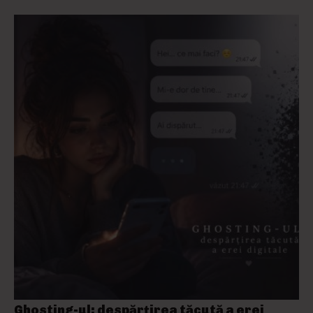
Ghosting-ul: despărțirea tăcută a erei