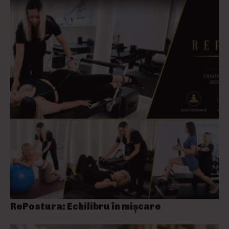
RePostura: Echilibru în mișcare