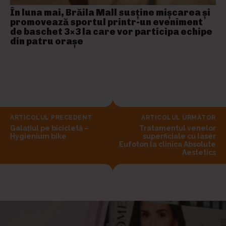
În luna mai, Brăila Mall susține mişcarea și
promovează sportul printr-un eveniment
de baschet 3×3 la care vor participa echipe
din patru orașe
ARTICOLUL PRECEDENT
ARTICOLUL URMĂTOR
Galațiul pe bicicletă –
Tratamentul venelor
Hygienium bike
superficiale cu laser
Eufoton la clinica Absolute
Aestetics