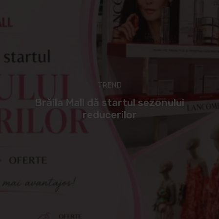
TREND
Brăila Mall dă startul sezonului
reducerilor