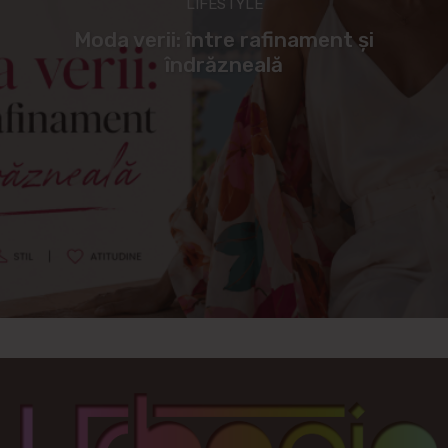
LIFESTYLE
Moda verii: între rafinament și
îndrăzneală