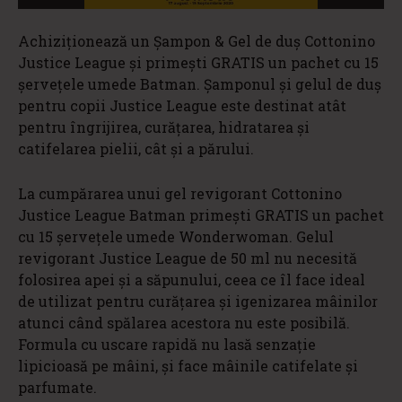
Achiziționează un Șampon & Gel de duș Cottonino
Justice League și primești GRATIS un pachet cu 15
șerveţele umede Batman. Şamponul şi gelul de duş
pentru copii Justice League este destinat atât
pentru îngrijirea, curățarea, hidratarea și
catifelarea pielii, cât și a părului.
La cumpărarea unui gel revigorant Cottonino
Justice League Batman primești GRATIS un pachet
cu 15 șerveţele umede Wonderwoman. Gelul
revigorant Justice League de 50 ml nu necesită
folosirea apei şi a săpunului, ceea ce îl face ideal
de utilizat pentru curăţarea şi igenizarea mâinilor
atunci când spălarea acestora nu este posibilă.
Formula cu uscare rapidă nu lasă senzaţie
lipicioasă pe mâini, și face mâinile catifelate şi
parfumate.