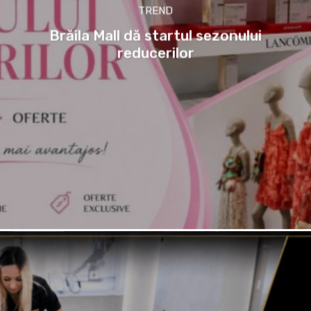
TREND
Brăila Mall dă startul sezonului
reducerilor