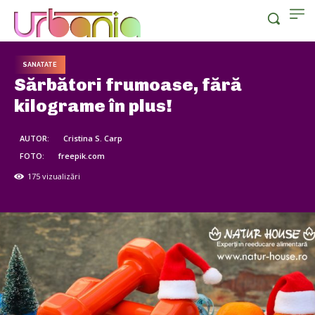
SANATATE
Sărbători frumoase, fără
kilograme în plus!
AUTOR:
Cristina S. Carp
FOTO:
freepik.com
175
vizualizări