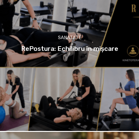
SANATATE
RePostura: Echilibru în mișcare