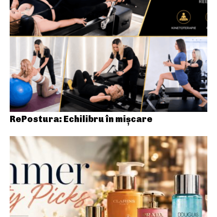
RePostura: Echilibru în mișcare