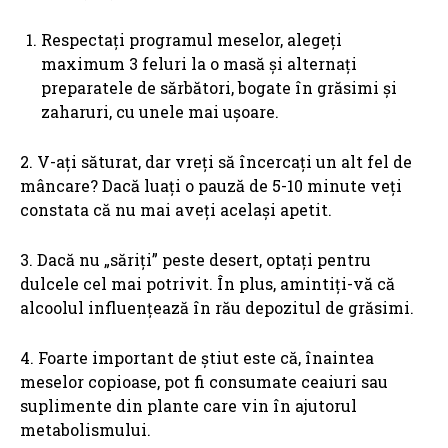
Respectați programul meselor, alegeți
maximum 3 feluri la o masă și alternați
preparatele de sărbători, bogate în grăsimi și
zaharuri, cu unele mai ușoare.
2. V-ați săturat, dar vreți să încercați un alt fel de
mâncare? Dacă luați o pauză de 5-10 minute veți
constata că nu mai aveți același apetit.
3. Dacă nu „săriți” peste desert, optați pentru
dulcele cel mai potrivit. În plus, amintiți-vă că
alcoolul influențează în rău depozitul de grăsimi.
4. Foarte important de știut este că, înaintea
meselor copioase, pot fi consumate ceaiuri sau
suplimente din plante care vin în ajutorul
metabolismului.