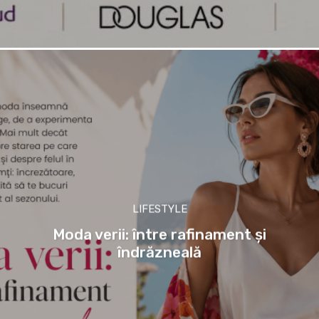
LIFESTYLE
Moda verii: între rafinament și
îndrăzneală