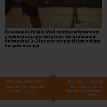
În luna mai, Brăila Mall susține mişcarea și
promovează sportul printr-un eveniment
de baschet 3×3 la care vor participa echipe
din patru orașe
ARTICOLUL PRECEDENT
ARTICOLUL URMĂTOR
Sărbători frumoase, fără
Am demonstrat că
kilograme în plus!
împreună suntem mai
puternici