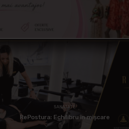
SANATATE
RePostura: Echilibru în mișcare