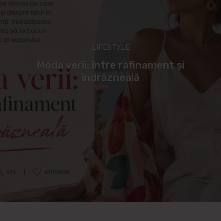
LIFESTYLE
Moda verii: între rafinament și
îndrăzneală