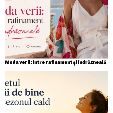
Moda verii: între rafinament și îndrăzneală