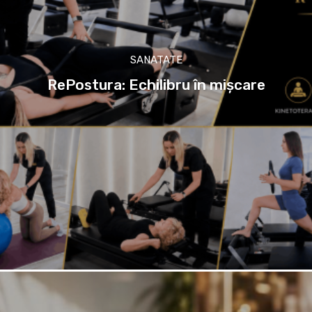
SANATATE
RePostura: Echilibru în mișcare