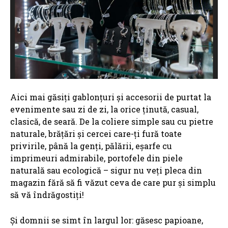
Aici mai găsiți gablonțuri și accesorii de purtat la
evenimente sau zi de zi, la orice ținută, casual,
clasică, de seară. De la coliere simple sau cu pietre
naturale, brățări și cercei care-ți fură toate
privirile, până la genți, pălării, eșarfe cu
imprimeuri admirabile, portofele din piele
naturală sau ecologică – sigur nu veți pleca din
magazin fără să fi văzut ceva de care pur și simplu
să vă îndrăgostiți!
Și domnii se simt în largul lor: găsesc papioane,