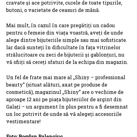
cravate și ace potrivite, curele de toate tipurile,
butoni, o varietate de ceasuri de mână.
Mai mult, în cazul în care pregătiți un cadou
pentru o femeie din viața voastră, aveți de unde
alege dintre bijuteriile simple sau mai sofisticate.
Iar dacă sunteți în dificultate în fața vitrinelor
strălucitoare cu zeci de bijuterii și gablonțuri, nu
vă sfiiți să cereți sfaturi de la echipa din magazin.
Un fel de frate mai mare al „Shiny – professional
beauty” (situat alături, axat pe produse de
cosmetică), magazinul „Shiny” are o vechime de
aproape 12 ani pe piața bijuteriilor de argint din
Galați – un argument în plus pentru a fi desemnat
un loc potrivit de unde să vă alegeți accesoriile
vestimentare!
Foto: Bogdan Palenciuc