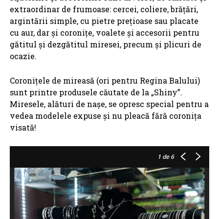
extraordinar de frumoase: cercei, coliere, brățări,
argintării simple, cu pietre prețioase sau placate
cu aur, dar și coronițe, voalete și accesorii pentru
gătitul și dezgătitul miresei, precum și plicuri de
ocazie.
Coronițele de mireasă (ori pentru Regina Balului)
sunt printre produsele căutate de la „Shiny”.
Miresele, alături de nașe, se opresc special pentru a
vedea modelele expuse și nu pleacă fără coronița
visată!
1
de 6