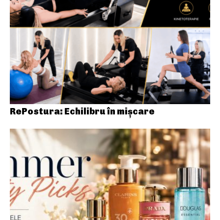
RePostura: Echilibru în mișcare