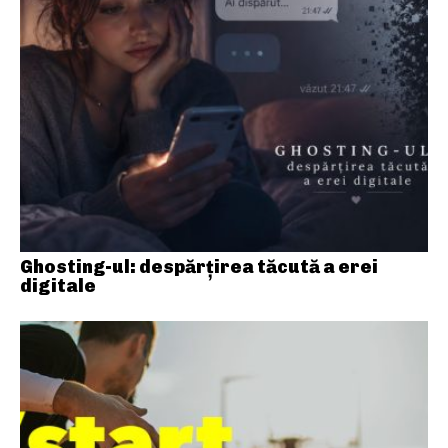
Ghosting-ul: despărțirea tăcută a erei
digitale