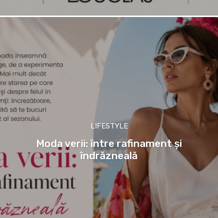
LIFESTYLE
Moda verii: între rafinament și
îndrăzneală