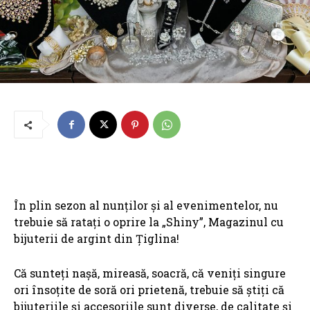
În plin sezon al nunților și al evenimentelor, nu
trebuie să ratați o oprire la „Shiny”, Magazinul cu
bijuterii de argint din Țiglina!
Că sunteți nașă, mireasă, soacră, că veniți singure
ori însoțite de soră ori prietenă, trebuie să știți că
bijuteriile și accesoriile sunt diverse, de calitate și