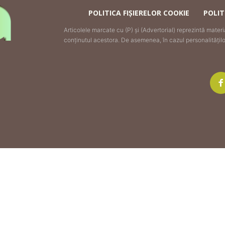
POLITICA FIȘIERELOR COOKIE
POLIT
Articolele marcate cu (P) și (Advertorial) reprezintă mater
conținutul acestora. De asemenea, în cazul personalităților 