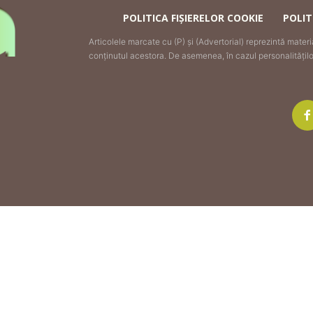
POLITICA FIȘIERELOR COOKIE
POLIT
Articolele marcate cu (P) și (Advertorial) reprezintă mater
conținutul acestora. De asemenea, în cazul personalităților 