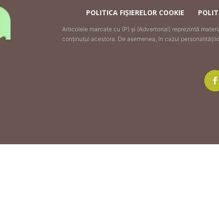
POLITICA FIȘIERELOR COOKIE
POLIT
Articolele marcate cu (P) și (Advertorial) reprezintă mater
conținutul acestora. De asemenea, în cazul personalităților 