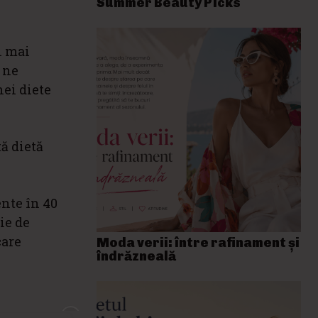
Summer Beauty Picks
l mai
 ne
ei diete
tă dietă
ente în 40
ție de
care
Moda verii: între rafinament și
îndrăzneală