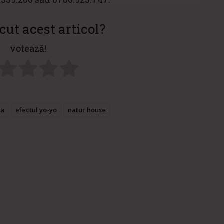
cut acest articol?
votează!
ta
efectul yo-yo
natur house