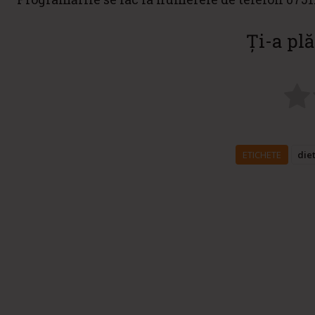
Ți-a plă
ETICHETE
die