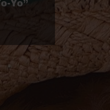
Yo-Yo”