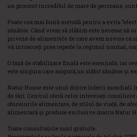
un procent incredibil de mare de persoane, sunt
Poate cea mai bună metodă pentru a evita ”efect
sănătos. Când vrem să slăbim este necesar să ur
priveze de alimentele de care avem nevoie ca 
vă întoarceți prea repede la regimul normal, co
O fază de stabilizare finală este esențială, iar 
este singura care asigură,un slăbit sănătos și e
Natur House este unul dintre liderii mondiali în
de tări. Centrul oferă celor interesați consiliere
obiceiurile alimentare, de stilul de viață, de af
alimentară și produse exclusive marca Natur H
Toate consultațiile sunt gratuite.
Programările se fac la numerele de telefon 0751