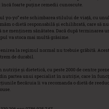
 încă foarte puține remedii cunoscute.
ul yo-yo” este schimbarea stilului de viață, cu unu
măm o dietă responsabilă și echilibrată, care să nu
să ne menținem sănătatea. Dacă după terminarea un
rpul va stoca mai multă grăsime.
revenirea la regimul normal nu trebuie grăbită. Aces
xtrem de durabil.
 nutriție și dietetică, cu peste 2000 de centre prez
 din partea unui specialist în nutriție, care în func
ecțiunile fiecăruia îi va recomanda o dietă de reedu
ouse.
.339.206 sau 0786.925.747.