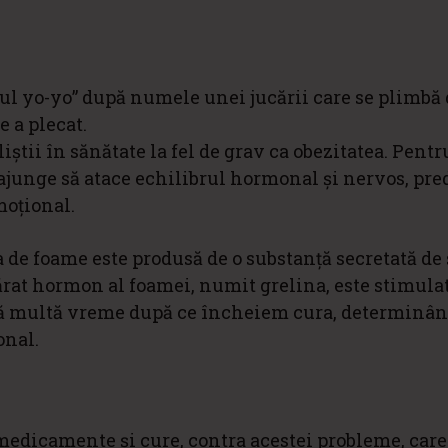
tul yo-yo” după numele unei jucării care se plimbă 
e a plecat.
iștii în sănătate la fel de grav ca obezitatea. Pentr
e ajunge să atace echilibrul hormonal și nervos, pr
moțional.
 de foame este produsă de o substanță secretată de
vărat hormon al foamei, numit grelina, este stimula
tată multă vreme după ce încheiem cura, determinâ
onal.
 medicamente și cure, contra acestei probleme, care