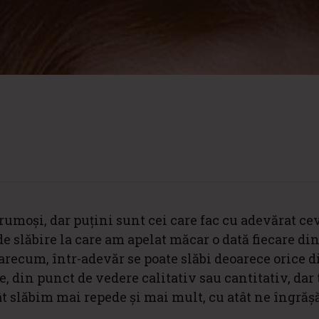
frumoși, dar puțini sunt cei care fac cu adevărat ce
e slăbire la care am apelat măcar o dată fiecare dint
recum, într-adevăr se poate slăbi deoarece orice di
 din punct de vedere calitativ sau cantitativ, dar 
 slăbim mai repede și mai mult, cu atât ne îngrășă