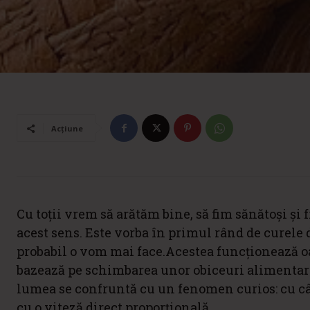
Acțiune
Cu toții vrem să arătăm bine, să fim sănătoși și 
acest sens. Este vorba în primul rând de curele d
probabil o vom mai face.Acestea funcționează oa
bazează pe schimbarea unor obiceuri alimentare,
lumea se confruntă cu un fenomen curios: cu cât
cu o viteză direct proporțională.