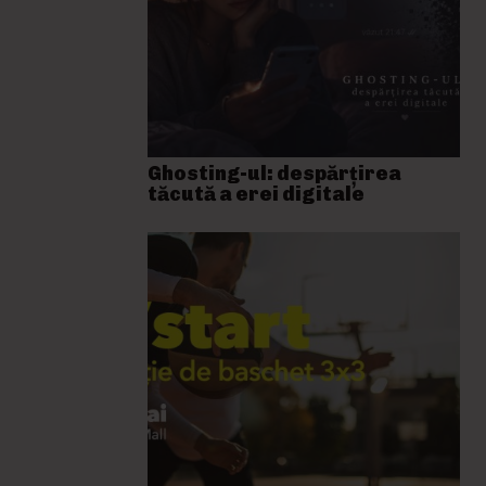
Ghosting-ul: despărțirea
tăcută a erei digitale