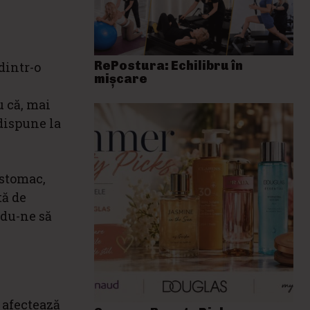
RePostura: Echilibru în
dintr-o
mișcare
u că, mai
edispune la
 stomac,
tă de
ndu-ne să
 afectează