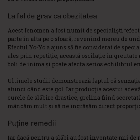
La fel de grav ca obezitatea
Acest fenomen a fost numit de specialiști ”efec
parte în alta pe o sfoară, revenind mereu de und
Efectul Yo-Yo a ajuns să fie considerat de special
ales prin repetiție, această oscilație în greutat
boli de inima și poate afecta serios echilibrul e
Ultimele studii demonstrează faptul că senzația
atunci când este gol. Iar producția acestui ade
curele de slăbire drastice, grelina fiind secre
mâncăm mult și să ne îngrășăm direct proporți
Puține remedii
Iar dacă pentru a slăbi au fost inventate mii de