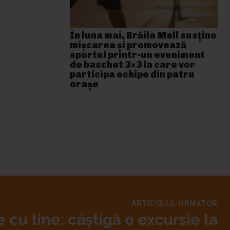
În luna mai, Brăila Mall susține
mişcarea și promovează
sportul printr-un eveniment
de baschet 3×3 la care vor
participa echipe din patru
orașe
ARTICOLUL URMĂTOR
e cu tine: câștigă o excursie la