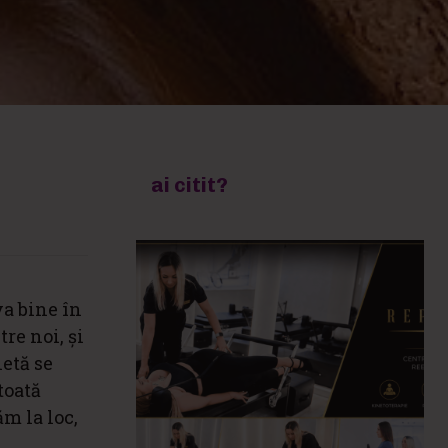
ai citit?
va bine în
re noi, și
etă se
toată
m la loc,