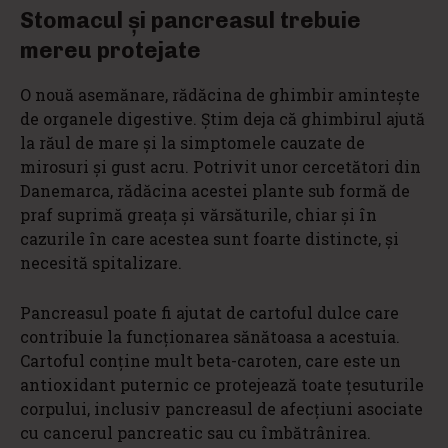
Stomacul și pancreasul trebuie
mereu protejate
O nouă asemănare, rădăcina de ghimbir aminteşte
de organele digestive. Știm deja că ghimbirul ajută
la răul de mare şi la simptomele cauzate de
mirosuri şi gust acru. Potrivit unor cercetători din
Danemarca, rădăcina acestei plante sub formă de
praf suprimă greaţa şi vărsăturile, chiar şi în
cazurile în care acestea sunt foarte distincte, şi
necesită spitalizare.
Pancreasul poate fi ajutat de cartoful dulce care
contribuie la funcţionarea sănătoasa a acestuia.
Cartoful conţine mult beta-caroten, care este un
antioxidant puternic ce protejează toate ţesuturile
corpului, inclusiv pancreasul de afecţiuni asociate
cu cancerul pancreatic sau cu îmbătrânirea.