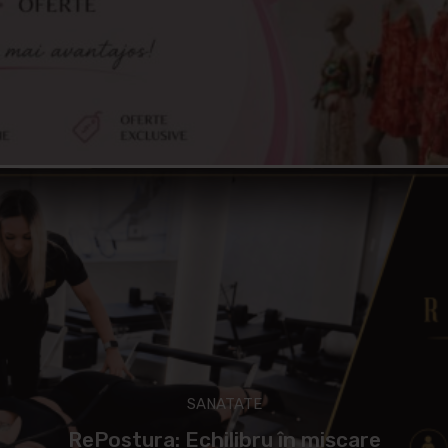
SANATATE
RePostura: Echilibru în mișcare