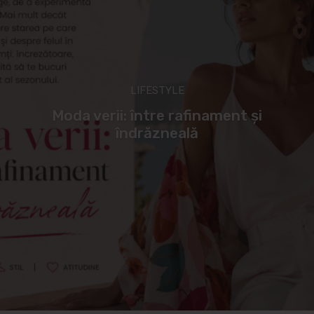
LIFESTYLE
Moda verii: între rafinament și
îndrăzneală