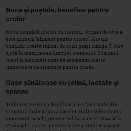
Nuca și peștele, benefice pentru
creier
Nuca seamănă izbitor cu creierul, tocmai de aceea
este numită “aliment pentru creier”. Are un
conţinut foarte ridicat de acizi graşi omega-3, care
ajută la menţinerea funcţiei creierului. Somonul,
tonul și sardinele sunt de asemenea foarte
importante ca alimente pentru creier.
Oase sănătoase cu țelină, lactate și
spanac
Ţelina este o sursă de siliciu, care face parte din
structura moleculară a oaselor. O altă coincidenţă
amuzantă: oasele, precum ţelina, conţin 23% sodiu.
Produsele lactate, precum brânza, întăresc oasele,