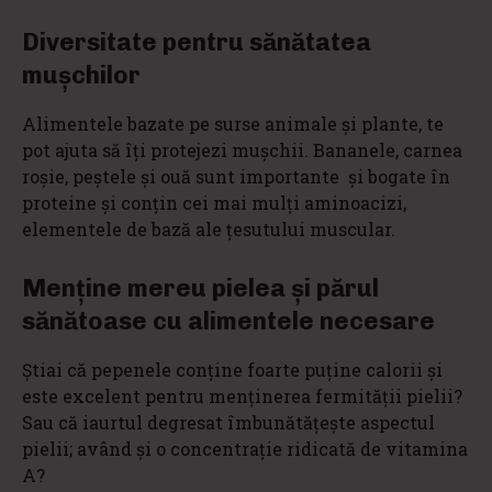
Diversitate pentru sănătatea
mușchilor
Alimentele bazate pe surse animale și plante, te
pot ajuta să îți protejezi mușchii. Bananele, carnea
roșie, peștele și ouă sunt importante și bogate în
proteine și ​​conțin cei mai mulți aminoacizi,
elementele de bază ale țesutului muscular.
Menține mereu pielea și părul
sănătoase cu alimentele necesare
Știai că pepenele conţine foarte puţine calorii şi
este excelent pentru menţinerea fermităţii pielii?
Sau că iaurtul degresat îmbunătăţește aspectul
pielii; având și o concentraţie ridicată de vitamina
A?