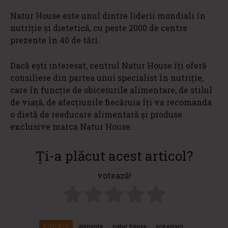
Natur House este unul dintre liderii mondiali în
nutriție și dietetică, cu peste 2000 de centre
prezente în 40 de tări.
Dacă ești interesat, centrul Natur House îți oferă
consiliere din partea unui specialist în nutriție,
care în funcție de obiceiurile alimentare, de stilul
de viață, de afecțiunile fiecăruia îți va recomanda
o dietă de reeducare alimentară și produse
exclusive marca Natur House.
Ți-a plăcut acest articol?
votează!
ETICHETE
alimente
natur house
organism