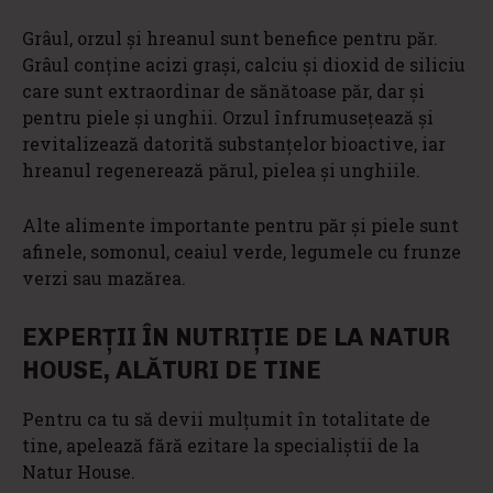
Grâul, orzul și hreanul sunt benefice pentru păr.
Grâul conţine acizi graşi, calciu şi dioxid de siliciu
care sunt extraordinar de sănătoase păr, dar și
pentru piele şi unghii. Orzul înfrumuseţează şi
revitalizează datorită substanţelor bioactive, iar
hreanul regenerează părul, pielea şi unghiile.
Alte alimente importante pentru păr și piele sunt
afinele, somonul, ceaiul verde, legumele cu frunze
verzi sau mazărea.
EXPERȚII ÎN NUTRIȚIE DE LA NATUR
HOUSE, ALĂTURI DE TINE
Pentru ca tu să devii mulțumit în totalitate de
tine, apelează fără ezitare la specialiștii de la
Natur House.