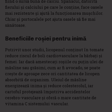
fiind o sursă bună de calciu. Spanacul, datorită
fierului şi calciului pe care le conţine, face oasele
mai rezistente şi ajută la funcţionarea muşchilor.
Chiar și portocalele pot ajuta oasele să fie mai
sănătoase.
Beneficiile roșiei pentru inimă
Potrivit unor studii, licopenul conţinut în tomate
reduce riscul de boli cardiovasculare la bărbaţi şi
femei. Iar dacă amestecați roșiile cu puțin ulei de
măsline sau grăsimi, cum ar fi avocado, se poate
creşte de aproape zece ori cantitatea de licopen
absorbită de organism. Uleiul de măsline
energizează inima şi reduce colesterolul, iar
cartoful protejează împotriva accidentelor
cerebro-vasculare şi oferă o mare cantitate de
vitamina C sistemului vascular.