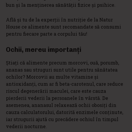
bun şi la menţinerea sănătăţii fizice şi psihice.
Află și tu de la experții în nutriție de la Natur
House ce alimente sunt recomandate să consumi
pentru fiecare parte a corpului tău!
Ochii, mereu importanți
Știați că alimente precum morcovi, ouă, porumb,
ananas sau struguri sunt utile pentru sănătatea
ochilor? Morcovii au multe vitamine şi
antioxidanţi, cum ar fi beta-carotenul, care reduce
riscul degenerării maculei, care este cauza
pierderii vederii la persoanele în vârstă. De
asemenea, ananasul relaxează ochii obosiţi din
cauza calculatorului, datorită enzimele conţinute,
iar strugurii ajută cu precădere ochiul în timpul
vederii nocturne.