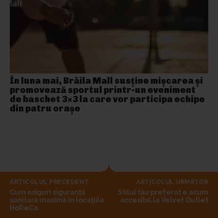
În luna mai, Brăila Mall susține mişcarea și
promovează sportul printr-un eveniment
de baschet 3×3 la care vor participa echipe
din patru orașe
ARTICOLUL PRECEDENT
ARTICOLUL URMĂTOR
Cum asiguri siguranță
Stilul tău preferat e acum
sanitară maximă în locațiile
accesibil la Velvet Outlet
HoReCa