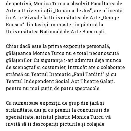
deopotrivă, Monica Turcu a absolvit Facultatea de
Arte a Universității ,,Dunărea de Jos”, are o licență
în Arte Vizuale la Universitatea de Arte ,,George
Enescu” din Iași și un master în pictură la
Universitatea Națională de Arte București.
Chiar dacă este la prima expoziție personală,
gălățeanca Monica Turcu nu e total necunoscută
gălățenilor. Cu siguranță i-ați admirat deja munca
de scenograf și costumier, întrucât are o colaborare
strânsă cu Teatrul Dramatic ,,Fani Tardini” și cu
Teatrul Independent Social Act Theatre Galați,
pentru nu mai puțin de patru spectacole.
Cu numeroase expoziții de grup din țară și
străinătate, dar și cu premii la concursuri de
specialitate, artistul plastic Monica Turcu vă
invită să îi descoperiți picturile și colajele.