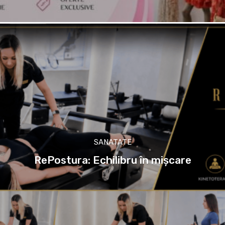
SANATATE
RePostura: Echilibru în mișcare