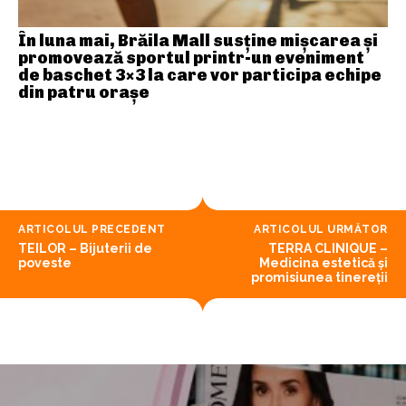
În luna mai, Brăila Mall susține mişcarea și
promovează sportul printr-un eveniment
de baschet 3×3 la care vor participa echipe
din patru orașe
ARTICOLUL PRECEDENT
ARTICOLUL URMĂTOR
TEILOR – Bijuterii de
TERRA CLINIQUE –
poveste
Medicina estetică și
promisiunea tinereții