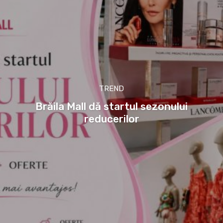
TREND
Brăila Mall dă startul sezonului
reducerilor