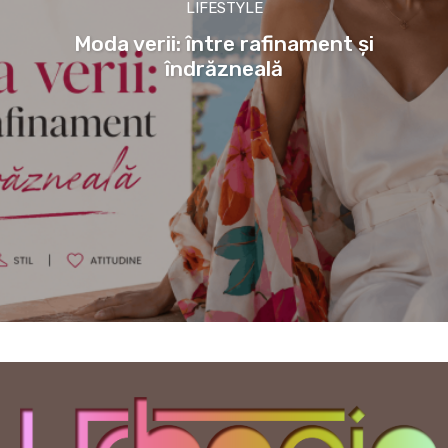
LIFESTYLE
Moda verii: între rafinament și
îndrăzneală