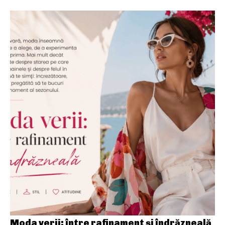
Moda verii: între rafinament și îndrăzneală