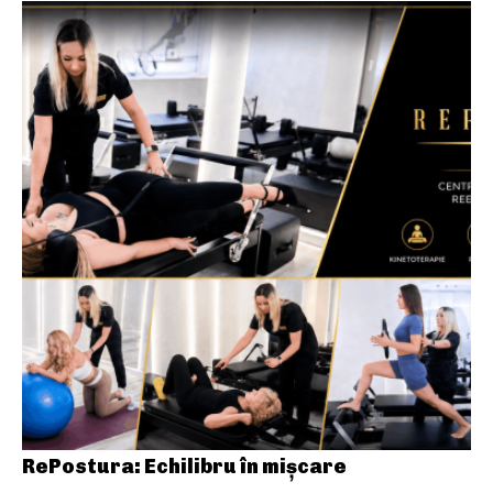
RePostura: Echilibru în mișcare