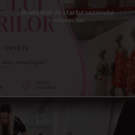
TREND
Brăila Mall dă startul sezonului
reducerilor