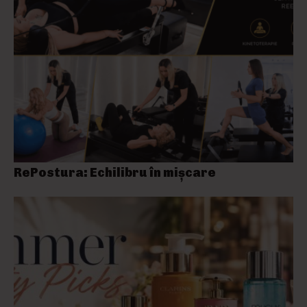
RePostura: Echilibru în mișcare