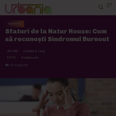
SANATATE
Sfaturi de la Natur House: Cum
să recunoști Sindromul Burnout
AUTOR:
Cristina S. Carp
FOTO:
freepik.com
67
vizualizări