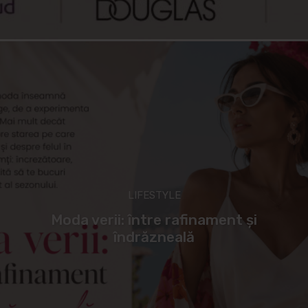
LIFESTYLE
Moda verii: între rafinament și
îndrăzneală