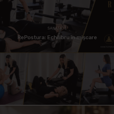
SANATATE
RePostura: Echilibru în mișcare