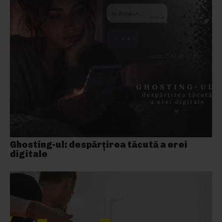
Ghosting-ul: despărțirea tăcută a erei
digitale