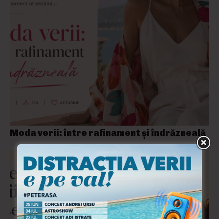
Moda verii: între rafinament și îndrăzneală