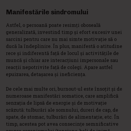
Manifestările sindromului
Astfel, o persoană poate resimți oboseală
generalizată, investind timp și efort excesiv unei
sarcini pentru care nu mai simte motivație să o
ducă la îndeplinire. În plus, manifestă o atitudine
rece și indiferentă față de locul și activitățile de
muncă și chiar are interacțiuni impersonale sau
reacții nepotrivite față de colegi. Apare astfel
epuizarea, detașarea și ineficiența.
De cele mai multe ori, burnout-ul este însoțit și de
numeroase manifestări somatice, care amplifică
senzația de lipsă de energie și de motivație
scăzută: tulburări ale somnului, dureri de cap, de
spate, de stomac, tulburări de alimentație, etc. În
timp, acestea pot avea consecințe semnificative
asupra organismului (tensiune, boli de inimă,