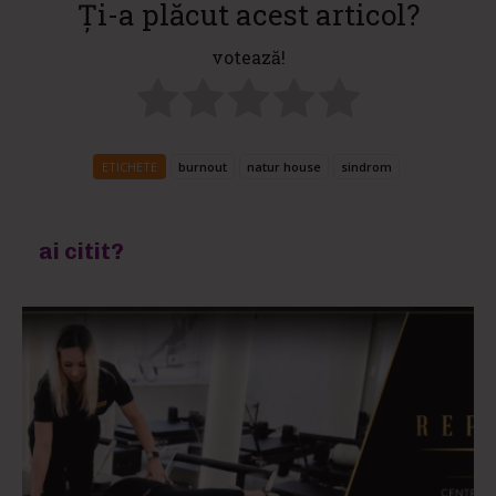
Ți-a plăcut acest articol?
votează!
ETICHETE
burnout
natur house
sindrom
ai citit?