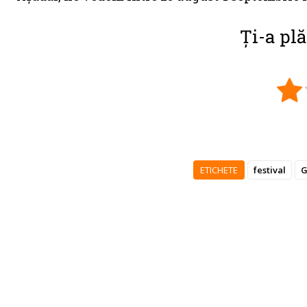
Ți-a plă
ETICHETE
festival
G