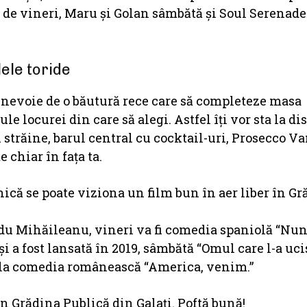
a de vineri, Maru și Golan sâmbătă și Soul Serenade
lele toride
i nevoie de o băutură rece care să completeze masa
le locurei din care să alegi. Astfel îți vor sta la di
străine, barul central cu cocktail-uri, Prosecco V
 chiar în fața ta.
nică se poate viziona un film bun în aer liber în G
 Radu Mihăileanu, vineri va fi comedia spaniolă “Nun
 și a fost lansată în 2019, sâmbătă “Omul care l-a uc
 la comedia românească “America, venim.”
n Grădina Publică din Galați. Poftă bună!