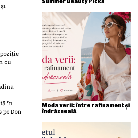
Summer Beauty Picks
 și
spoziție
an cu
rădina
tă în
Moda verii: între rafinament și
is pe Don
îndrăzneală