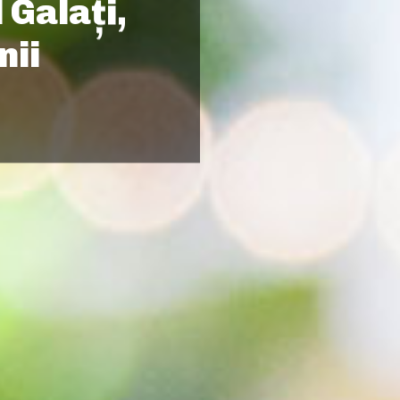
 Galați,
nii