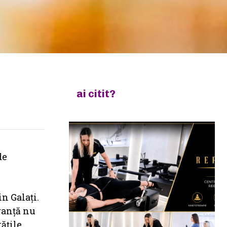
ai citit?
de
in Galați.
uranță nu
tățile