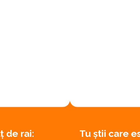
 de rai:
Tu știi care 