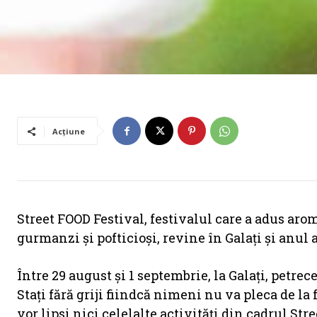
Acțiune
Street FOOD Festival, festivalul care a adus aro
gurmanzi și pofticioși, revine în Galați și anul 
Între 29 august și 1 septembrie, la Galați, petre
Stați fără griji fiindcă nimeni nu va pleca de la
vor lipsi nici celelalte activități din cadrul Str