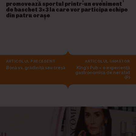
promovează sportul printr-un eveniment
de baschet 3×3 la care vor participa echipe
din patru orașe
ARTICOLUL PRECEDENT
ARTICOLUL URMĂTOR
Bonă vs. grădiniță sau creșă
King’s Pub – o experiență
gastronomică de neratat
(P)