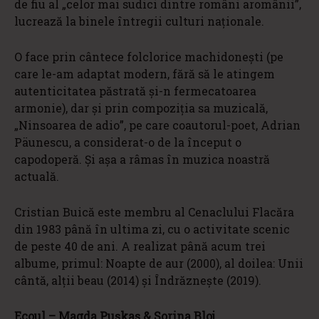
de fiu al „celor mai sudici dintre români aromânii”,
lucrează la binele întregii culturi naționale.
O face prin cântece folclorice machidonești (pe
care le-am adaptat modern, fără să le atingem
autenticitatea păstrată și-n fermecatoarea
armonie), dar și prin compoziția sa muzicală,
„Ninsoarea de adio”, pe care coautorul-poet, Adrian
Päunescu, a considerat-o de la început o
capodoperă. Și așa a râmas în muzica noastră
actuală.
Cristian Buică este membru al Cenaclului Flacăra
din 1983 până în ultima zi, cu o activitate scenic
de peste 40 de ani. A realizat până acum trei
albume, primul: Noapte de aur (2000), al doilea: Unii
cântă, alții beau (2014) și Îndrăznește (2019).
Ecoul – Magda Pușkaș & Sorina Bloj