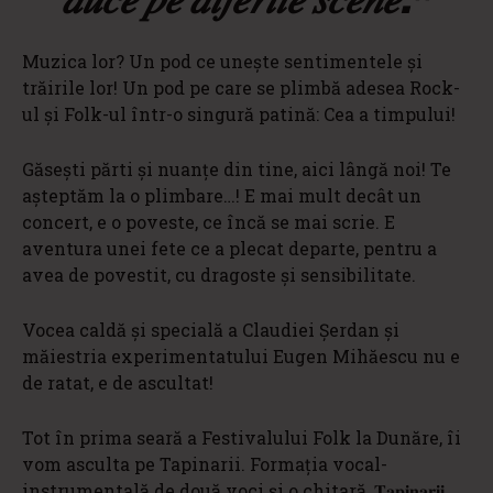
Muzica lor? Un pod ce unește sentimentele și
trăirile lor! Un pod pe care se plimbă adesea Rock-
ul și Folk-ul într-o singură patină: Cea a timpului!
Găsești părti și nuanțe din tine, aici lângă noi! Te
așteptăm la o plimbare…! E mai mult decât un
concert, e o poveste, ce încă se mai scrie. E
aventura unei fete ce a plecat departe, pentru a
avea de povestit, cu dragoste și sensibilitate.
Vocea caldă și specială a Claudiei Șerdan și
măiestria experimentatului Eugen Mihăescu nu e
de ratat, e de ascultat!
Tot în prima seară a Festivalului Folk la Dunăre, îi
vom asculta pe Tapinarii. Formația vocal-
instrumentală de două voci și o chitară, 𝐓̗𝐚𝐩𝐢𝐧𝐚𝐫𝐢𝐢,