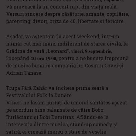
vă provoacă la un concert rupt din viața reală.
Versuri sincere despre căsătorie, amante, copilărie,
parenting, divorț, criza de 40, libertate și fericire.
Așadar, vă așteptăm în acest weekend, într-un
număr cât mai mare, indiferent de starea civilă, la
Grădina de vară „Leonard”, 𝐯𝐢𝐧𝐞𝐫𝐢, 𝟗 𝐬𝐞𝐩𝐭𝐞𝐦𝐛𝐫𝐢𝐞,
începând cu 𝐨𝐫𝐚 𝟏𝟗:𝟎𝟎, pentru a ne bucura împreună
de muzică bună în compania lui Cosmin Covei și
Adrian Tanase.
Trupa Fără Zahăr va încheia prima seară a
Festivalului Folk la Dunăre.
Vineri ne lăsăm purtați de umorul săntătos aşezat
pe acorduri bine balansate de către Bobo
Burlăcianu și Bobi Dumitras. Aflându-se la
intersecţia dintre muzică, stand-up comedy şi
satiră, ei creează mereu o stare de veselie