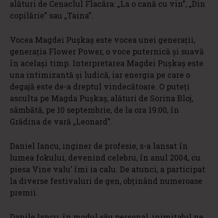
alături de Cenaclul Flacăra: „La o cană cu vin”, „Din
copilărie” sau „Taina”.
Vocea Magdei Pușkaș este vocea unei generații,
generația Flower Power, o voce puternică și suavă
în același timp. Interpretarea Magdei Pușkaș este
una intimizantă și ludică, iar energia pe care o
degajă este de-a dreptul vindecătoare. O puteți
asculta pe Magda Pușkaș, alături de Sorina Bloj,
sâmbătă, pe 10 septembrie, de la ora 19:00, în
Grădina de vară „Leonard”.
Daniel Iancu, inginer de profesie, s-a lansat în
lumea fokului, devenind celebru, în anul 2004, cu
piesa Vine valu’ îmi ia calu. De atunci, a participat
la diverse festivaluri de gen, obținând numeroase
premii.
Danile Iancu, în modul său personal, inimitabil ne