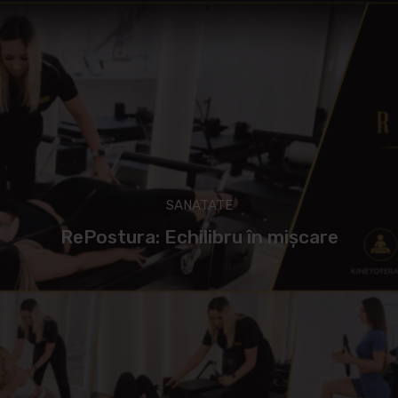
SANATATE
RePostura: Echilibru în mișcare