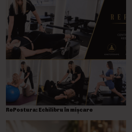
RePostura: Echilibru în mișcare