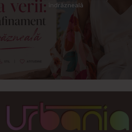
îndrăzneală