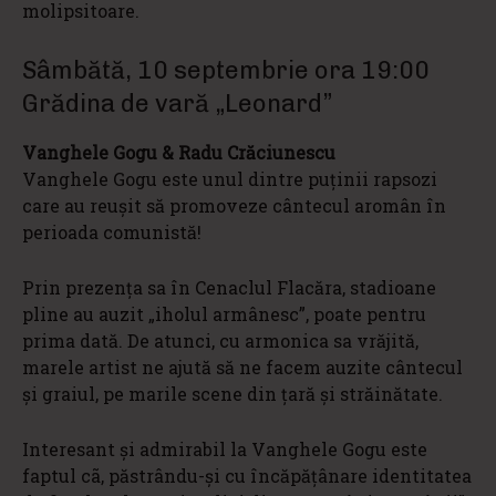
molipsitoare.
Sâmbătă, 10 septembrie ora 19:00
Grădina de vară „Leonard”
Vanghele Gogu & Radu Crăciunescu
Vanghele Gogu este unul dintre puținii rapsozi
care au reușit să promoveze cântecul aromân în
perioada comunistă!
Prin prezența sa în Cenaclul Flacăra, stadioane
pline au auzit „iholul armânesc”, poate pentru
prima dată. De atunci, cu armonica sa vrăjită,
marele artist ne ajută să ne facem auzite cântecul
și graiul, pe marile scene din țară și străinătate.
Interesant și admirabil la Vanghele Gogu este
faptul cã, păstrându-și cu încăpățânare identitatea