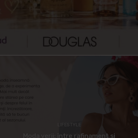
LIFESTYLE
Moda verii: între rafinament și