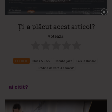
Ți-a plăcut acest articol?
votează!
ETICHETE
Blues & Rock
Danube Jazz
Folk la Dunăre
Grădina de vară „Leonard”
ai citit?