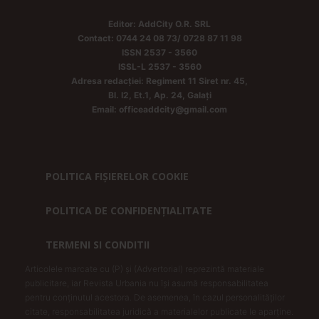
Editor: AddCity O.R. SRL
Contact: 0744 24 08 73/ 0728 87 11 98
ISSN 2537 - 3560
ISSL-L 2537 - 3560
Adresa redacției: Regiment 11 Siret nr. 45,
Bl. I2, Et.1, Ap. 24, Galați
Email: officeaddcity@gmail.com
POLITICA FIȘIERELOR COOKIE
POLITICA DE CONFIDENȚIALITATE
TERMENI SI CONDITII
Articolele marcate cu (P) și (Advertorial) reprezintă materiale
publicitare, iar Revista Urbania nu își asumă responsabilitatea
pentru conținutul acestora. De asemenea, în cazul personalităților
citate, responsabilitatea juridică a materialelor publicate le aparține.