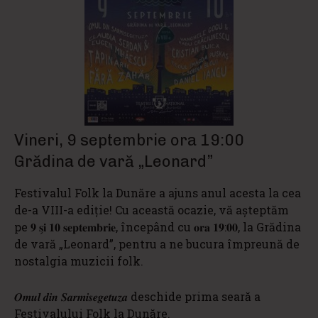
Vineri, 9 septembrie ora 19:00
Grădina de vară „Leonard”
Festivalul Folk la Dunăre a ajuns anul acesta la cea
de-a VIII-a ediție! Cu această ocazie, vă așteptăm
pe 𝟗 𝐬̗𝐢 𝟏𝟎 𝐬𝐞𝐩𝐭𝐞𝐦𝐛𝐫𝐢𝐞, începând cu 𝐨𝐫𝐚 𝟏𝟗:𝟎𝟎, la Grădina
de vară „Leonard”, pentru a ne bucura împreună de
nostalgia muzicii folk.
𝑶𝒎𝒖𝒍 𝒅𝒊𝒏 𝑺𝒂𝒓𝒎𝒊𝒔𝒆𝒈𝒆𝒕𝒖𝒛𝒂 deschide prima seară a
Festivalului Folk la Dunăre.