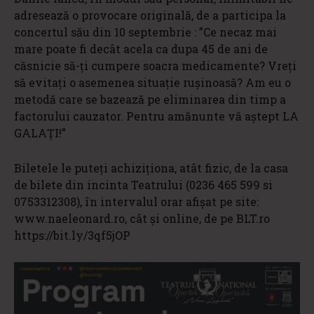
adresează o provocare originală, de a participa la
concertul său din 10 septembrie : ”Ce necaz mai
mare poate fi decât acela ca dupa 45 de ani de
căsnicie să-ți cumpere soacra medicamente? Vreți
să evitați o asemenea situație ruşinoasă? Am eu o
metodă care se bazează pe eliminarea din timp a
factorului cauzator. Pentru amănunte vă aştept LA
GALAȚI!”
Biletele le puteți achiziționa, atât fizic, de la casa
de bilete din incinta Teatrului (0236 465 599 si
0753312308), în intervalul orar afișat pe site:
www.naeleonard.ro, cât și online, de pe BLT.ro
https://bit.ly/3qf5jOP