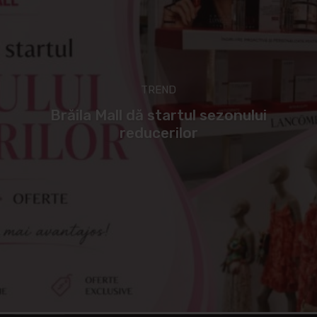
TREND
Brăila Mall dă startul sezonului
reducerilor