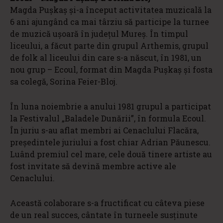
Magda Pușkaș și-a început activitatea muzicală la
6 ani ajungând ca mai târziu să participe la turnee
de muzică ușoară în județul Mureș. În timpul
liceului, a făcut parte din grupul Arthemis, grupul
de folk al liceului din care s-a născut, în 1981, un
nou grup – Ecoul, format din Magda Pușkaș și fosta
sa colegă, Sorina Feier-Bloj.
În luna noiembrie a anului 1981 grupul a participat
la Festivalul „Baladele Dunării”, în formula Ecoul.
În juriu s-au aflat membri ai Cenaclului Flacăra,
președintele juriului a fost chiar Adrian Păunescu.
Luând premiul cel mare, cele două tinere artiste au
fost invitate să devină membre active ale
Cenaclului.
Această colaborare s-a fructificat cu câteva piese
de un real succes, cântate în turneele susținute