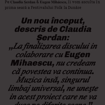
Pe 𝐂𝐥𝐚𝐮𝐝𝐢𝐚 𝐒̗𝐞𝐫𝐝𝐚𝐧 & 𝐄𝐮𝐠𝐞𝐧 𝐌𝐢𝐡𝐚̆𝐞𝐬𝐜𝐮, îi vom asculta în
prima seară a Festivalului Folk la Dunăre
Un nou început,
descris de Claudia
Șerdan:
„𝐿𝑎 𝑓𝑖𝑛𝑎𝑙𝑖𝑧𝑎𝑟𝑒𝑎 𝑑𝑖𝑠𝑐𝑢𝑙𝑢𝑖 𝑖𝑛
𝑐𝑜𝑙𝑎𝑏𝑜𝑟𝑎𝑟𝑒 𝑐𝑢 Eugen
Mihaescu, 𝑛𝑢 𝑐𝑟𝑒𝑑𝑒𝑎𝑚
𝑐𝑎̆ 𝑝𝑜𝑣𝑒𝑠𝑡𝑒𝑎 𝑣𝑎 𝑐𝑜𝑛𝑡𝑖𝑛𝑢𝑎.
𝑀𝑢𝑧𝑖𝑐𝑎 𝑖𝑛𝑠𝑎̆, 𝑠𝑖𝑛𝑔𝑢𝑟𝑢𝑙
𝑙𝑖𝑚𝑏𝑎𝑗 𝑢𝑛𝑖𝑣𝑒𝑟𝑠𝑎𝑙, 𝑛𝑒 𝑢𝑛𝑒𝑠̗𝑡𝑒
𝑖𝑛 𝑎𝑐𝑒𝑠𝑡 𝑝𝑟𝑜𝑖𝑒𝑐𝑡 𝑐𝑎𝑟𝑒 𝑛𝑒 𝑣𝑎
𝑑𝑢𝑐𝑒 𝑝𝑒 𝑑𝑖𝑓𝑒𝑟𝑖𝑡𝑒 𝑠𝑐𝑒𝑛𝑒.”