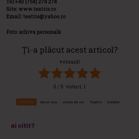
Tel:+40 (758) 278 278
Site: www.teatris.ro
Email: teatris@yahoo.ro
Foto: arhiva personală
Ți-a plăcut acest articol?
votează!
5
/ 5. voturi:
1
ETICHETE
decor nou
nunta de vis
Teatris
traditie
ai citit?