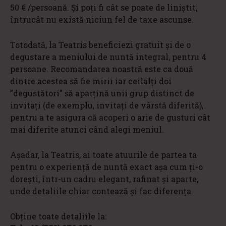
50 € /persoană. Și poți fi cât se poate de liniștit,
întrucât nu există niciun fel de taxe ascunse.
Totodată, la Teatris beneficiezi gratuit și de o
degustare a meniului de nuntă integral, pentru 4
persoane. Recomandarea noastră este ca două
dintre acestea să fie mirii iar ceilalți doi
”degustători” să aparțină unii grup distinct de
invitați (de exemplu, invitați de vârstă diferită),
pentru a te asigura că acoperi o arie de gusturi cât
mai diferite atunci când alegi meniul.
Așadar, la Teatris, ai toate atuurile de partea ta
pentru o experiență de nuntă exact așa cum ți-o
dorești, într-un cadru elegant, rafinat și aparte,
unde detaliile chiar contează și fac diferența.
Obține toate detaliile la: