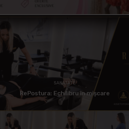
SANATATE
RePostura: Echilibru în mișcare