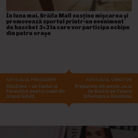
În luna mai, Brăila Mall susține mişcarea și
promovează sportul printr-un eveniment
de baschet 3×3 la care vor participa echipe
din patru orașe
ARTICOLUL PRECEDENT
ARTICOLUL URMĂTOR
KidsZone – un Castel al
Preparate din pește…cu iz
Poveștilor pentru copiii din
de Bosfor pe Faleza
orașul Galați
Inferioară a Galaţiului