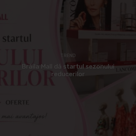
TREND
Brăila Mall dă startul sezonului
reducerilor