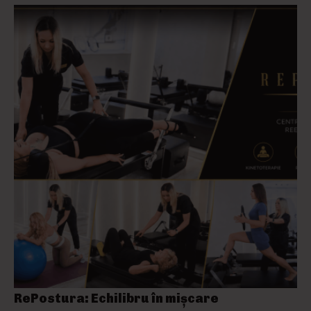
RePostura: Echilibru în mișcare