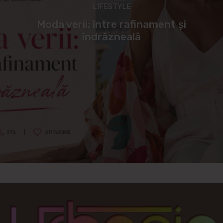
LIFESTYLE
Moda verii: între rafinament și
îndrăzneală