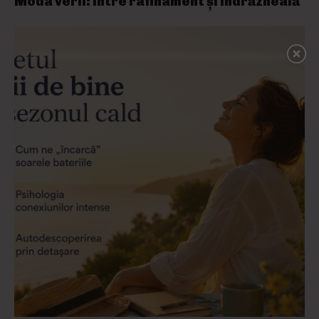
Moda verii: între rafinament și îndrăzneală