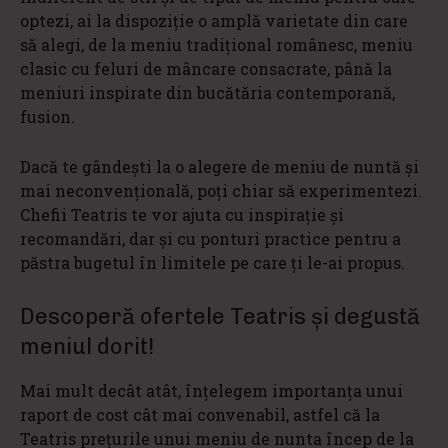
optezi, ai la dispoziție o amplă varietate din care
să alegi, de la meniu tradițional românesc, meniu
clasic cu feluri de mâncare consacrate, până la
meniuri inspirate din bucătăria contemporană,
fusion.
Dacă te gândești la o alegere de meniu de nuntă și
mai neconvențională, poți chiar să experimentezi.
Chefii Teatris te vor ajuta cu inspirație și
recomandări, dar și cu ponturi practice pentru a
păstra bugetul în limitele pe care ți le-ai propus.
Descoperă ofertele Teatris și degustă
meniul dorit!
Mai mult decât atât, înțelegem importanța unui
raport de cost cât mai convenabil, astfel că la
Teatris prețurile unui meniu de nunta încep de la