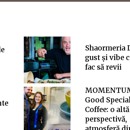
Shaormeria 
de
gust și vibe c
fac să revii
MOMENTUM
Good Specia
mte
Coffee: o altă
perspectivă,
atmosferă d