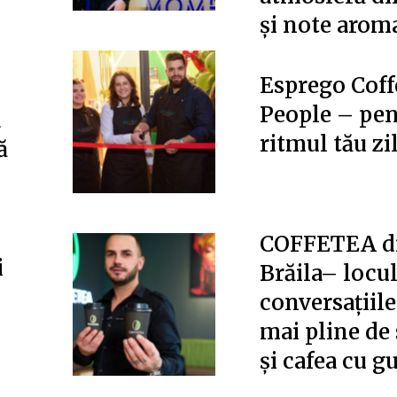
și note arom
Esprego Coff
People – pen
a
ritmul tău zi
ă
COFFETEA d
i
Brăila– locu
conversațiile
mai pline de
și cafea cu gu