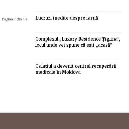
Lucruri inedite despre iarnă
Pagina 1 din 14
Complexul „Luxury Residence Ţiglina”,
locul unde vei spune că eşti „acasă”
Galațiul a devenit centrul recuperării
medicale în Moldova