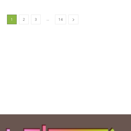
...
1
2
3
14