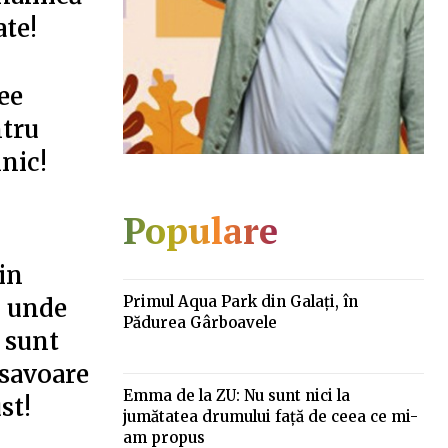
ate!
ee
tru
lnic!
Populare
in
Primul Aqua Park din Galaţi, în
l unde
Pădurea Gârboavele
 sunt
 savoare
Emma de la ZU: Nu sunt nici la
st!
jumătatea drumului față de ceea ce mi-
am propus