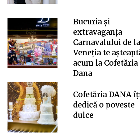
Bucuria și
extravaganța
Carnavalului de l
Veneția te așteapt
acum la Cofetăria
Dana
Cofetăria DANA îț
dedică o poveste
dulce