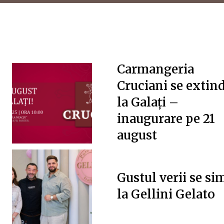
Carmangeria
Cruciani se extin
la Galați –
inaugurare pe 21
august
Gustul verii se si
la Gellini Gelato