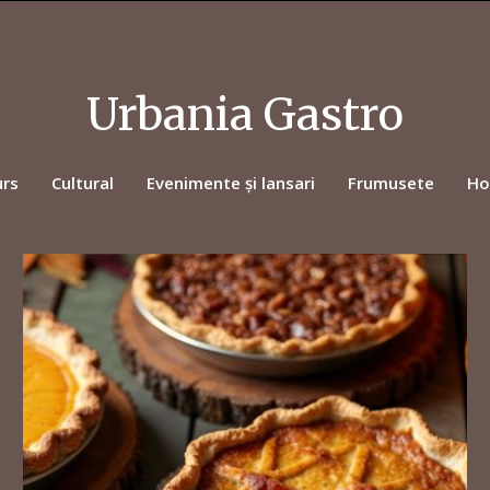
Urbania Gastro
urs
Cultural
Evenimente și lansari
Frumusete
Ho