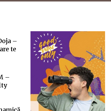
Doja –
are te
 –
lty
inamică