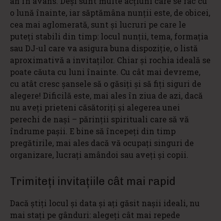
an în avans. Deși sunt multe acțiuni care se fac cu
o lună înainte, iar săptămâna nunții este, de obicei,
cea mai aglomerată, sunt și lucruri pe care le
puteți stabili din timp: locul nunții, tema, formația
sau DJ-ul care va asigura buna dispoziție, o listă
aproximativă a invitaților. Chiar și rochia ideală se
poate căuta cu luni înainte. Cu cât mai devreme,
cu atât cresc șansele să o găsiți și să fiți siguri de
alegere! Dificilă este, mai ales în ziua de azi, dacă
nu aveți prieteni căsătoriți și alegerea unei
perechi de nași – părinții spirituali care să vă
îndrume pașii. E bine să începeți din timp
pregătirile, mai ales dacă vă ocupați singuri de
organizare, lucrați amândoi sau aveți și copii.
Trimiteți invitațiile cât mai rapid
Dacă știți locul și data și ați găsit nașii ideali, nu
mai stați pe gânduri: alegeți cât mai repede