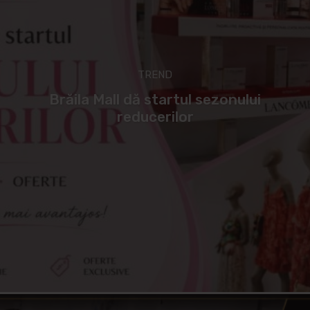
TREND
Brăila Mall dă startul sezonului
reducerilor