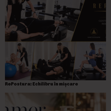
RePostura: Echilibru în mișcare