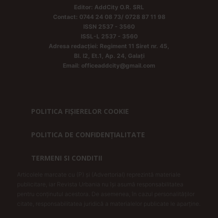
Editor: AddCity O.R. SRL
Contact: 0744 24 08 73/ 0728 87 11 98
ISSN 2537 - 3560
ISSL-L 2537 - 3560
Adresa redacției: Regiment 11 Siret nr. 45,
Bl. I2, Et.1, Ap. 24, Galați
Email: officeaddcity@gmail.com
POLITICA FIȘIERELOR COOKIE
POLITICA DE CONFIDENȚIALITATE
TERMENI SI CONDITII
Articolele marcate cu (P) și (Advertorial) reprezintă materiale
publicitare, iar Revista Urbania nu își asumă responsabilitatea
pentru conținutul acestora. De asemenea, în cazul personalităților
citate, responsabilitatea juridică a materialelor publicate le aparține.