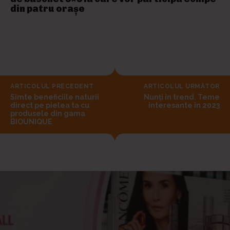
din patru orașe
ARTICOLUL PRECEDENT
ARTICOLUL URMĂTOR
Simte beneficiile naturii
Nunți în trend. Teme
direct pe pielea ta cu
interesante în 2023
produsele din gama
BIOUNIQUE