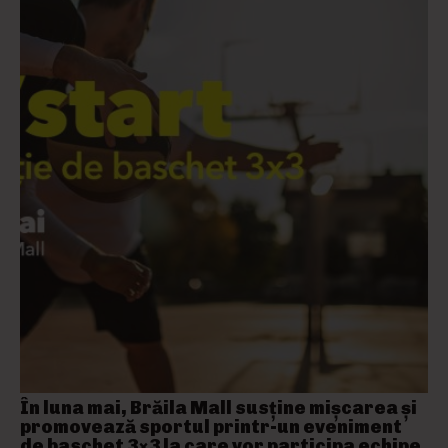
În luna mai, Brăila Mall susține mişcarea și
promovează sportul printr-un eveniment
de baschet 3×3 la care vor participa echipe