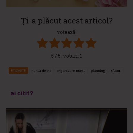
Ți-a plăcut acest articol?
votează!
5
/ 5. voturi:
1
ETICHETE
nunta de vis
organizare nunta
planning
sfaturi
ai citit?