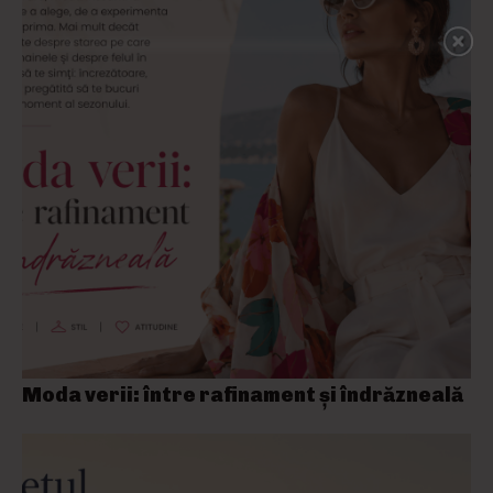
Moda verii: între rafinament și îndrăzneală