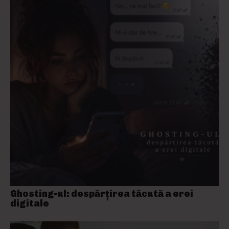
Ghosting-ul: despărțirea tăcută a erei
digitale