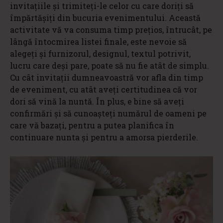
invitațiile și trimiteți-le celor cu care doriți să
împărtășiți din bucuria evenimentului. Această
activitate vă va consuma timp prețios, întrucât, pe
lângă întocmirea listei finale, este nevoie să
alegeți și furnizorul, designul, textul potrivit,
lucru care deși pare, poate să nu fie atât de simplu.
Cu cât invitații dumneavoastră vor afla din timp
de eveniment, cu atât aveți certitudinea că vor
dori să vină la nuntă. În plus, e bine să aveți
confirmări și să cunoașteți numărul de oameni pe
care vă bazați, pentru a putea planifica în
continuare nunta și pentru a amorsa pierderile.