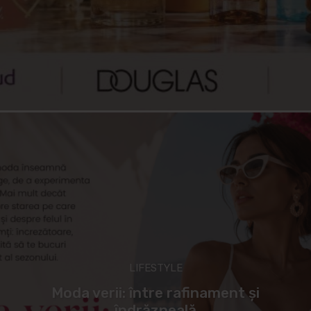
LIFESTYLE
Moda verii: între rafinament și
îndrăzneală