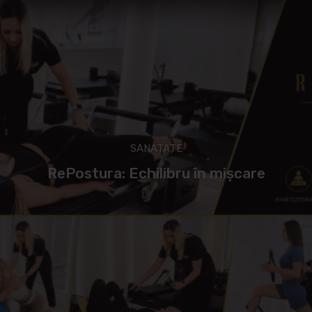
SANATATE
RePostura: Echilibru în mișcare