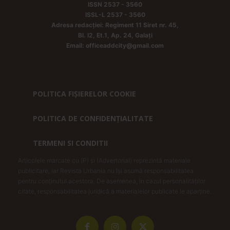
ISSN 2537 - 3560
ISSL-L 2537 - 3560
Adresa redacției: Regiment 11 Siret nr. 45,
Bl. I2, Et.1, Ap. 24, Galați
Email: officeaddcity@gmail.com
POLITICA FIȘIERELOR COOKIE
POLITICA DE CONFIDENȚIALITATE
TERMENI SI CONDITII
Articolele marcate cu (P) și (Advertorial) reprezintă materiale
publicitare, iar Revista Urbania nu își asumă responsabilitatea
pentru conținutul acestora. De asemenea, în cazul personalităților
citate, responsabilitatea juridică a materialelor publicate le aparține.