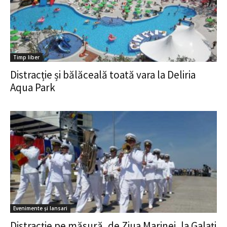
Timp liber
Distracție și bălăceală toată vara la Deliria
Aqua Park
Evenimente și lansari
Distracție pe măsură, de Ziua Marinei, la Galaţi